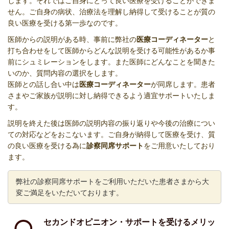
します。それではご自身にとって良い医療を受けることができま
せん。ご自身の病状、治療法を理解し納得して受けることが質の
良い医療を受ける第一歩なのです。
医師からの説明がある時、事前に弊社の
医療コーディネーター
と
打ち合わせをして医師からどんな説明を受ける可能性があるか事
前にシュミレーションをします。また医師にどんなことを聞きた
いのか、質問内容の選択をします。
医師との話し合い中は
医療コーディネーター
が同席します。患者
さまやご家族が説明に対し納得できるよう適宜サポートいたしま
す。
説明を終えた後は医師の説明内容の振り返りや今後の治療につい
ての対応などをおこないます。ご自身が納得して医療を受け、質
の良い医療を受ける為に
診察同席サポート
をご用意いたしており
ます。
弊社の診察同席サポートをご利用いただいた患者さまから大
変ご満足をいただいております。
セカンドオピニオン・サポートを受けるメリッ