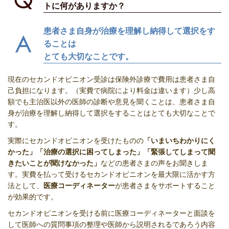
トに何がありますか？
患者さま自身が治療を理解し納得して選択をす
ることは
とても大切なことです。
現在のセカンドオピニオン受診は保険外診療で費用は患者さま自
己負担になります。（実費で病院により料金は違います）少し高
額でも主治医以外の医師の診断や意見を聞くことは、患者さま自
身が
治療を理解し納得して選択をすることはとても大切なことで
す。
実際にセカンドオピニオンを受けたものの
「いまいちわかりにく
かった」「治療の選択に困ってしまった」「緊張してしまって聞
きたいことが聞けなかった」
などの患者さまの声をお聞きしま
す。実費を払って受けるセカンドオピニオンを最大限に活かす方
法として、
医療コーディネーター
が患者さまをサポートすること
が効果的です。
セカンドオピニオンを受ける前に医療コーディネーターと面談を
して医師への質問事項の整理や医師から説明されるであろう内容