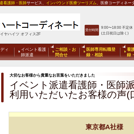
遣看護師・医師
サービス、
インバウンド医療ツーリズム
、医療コーディネー
9:00〜18:00 不定休
受付時間
(土日祝日は除く)
ダイヤハイツ オフィス2F
ーディ
イベント看護
ご相談・お
医師専用転職登
看
ー
師派遣
問合せ
録・相談
録
大切なお客様から貴重なお言葉をいただきました
イベント派遣看護師・医師
利用いただいたお客様の声(
東京都A社様