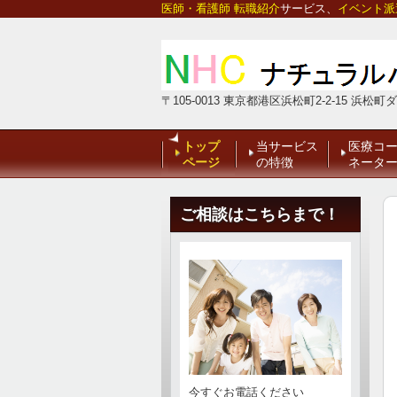
医師・看護師 転職紹介
サービス、
イベント派
〒105-0013
東京都港区浜松町2-2-15 浜松町
トップ
当サービス
医療コ
ページ
の特徴
ネータ
ご相談はこちらまで！
今すぐお電話ください